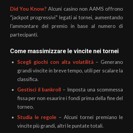
Did You Know?
Alcuni casino non AAMS offrono
“jackpot progressivi” legati ai tornei, aumentando
l’ammontare del premio in base al numero di
partecipanti.
m/
Come massimizzare le vincite nei tornei
Scegli giochi con alta volatilità
– Generano
grandi vincite in breve tempo, utili per scalare la
classifica.
Gestisci il bankroll
– Imposta una scommessa
fissa per non esaurire i fondi prima della fine del
torneo.
Studia le regole
– Alcuni tornei premiano le
vincite più grandi, altri le puntate totali.