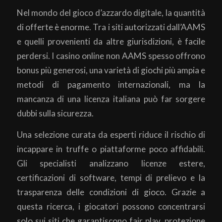
Nel mondo del gioco d’azzardo digitale, la quantità
di offerte è enorme. Tra i siti autorizzati dall’AAMS
e quelli provenienti da altre giurisdizioni, è facile
perdersi. I casino online non AAMS spesso offrono
bonus più generosi, una varietà di giochi più ampia e
metodi di pagamento internazionali, ma la
mancanza di una licenza italiana può far sorgere
dubbi sulla sicurezza.
Una selezione curata da esperti riduce il rischio di
incappare in truffe o piattaforme poco affidabili.
Gli specialisti analizzano licenze estere,
certificazioni di software, tempi di prelievo e la
trasparenza delle condizioni di gioco. Grazie a
questa ricerca, i giocatori possono concentrarsi
solo sui siti che garantiscono fair play, protezione