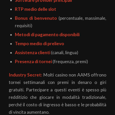
Software provider principali
RTP medio delle slot
Bonus di benvenuto
(percentuale, massimale,
requisiti)
Metodi di pagamento disponibili
Tempo medio di prelievo
Assistenza clienti
(canali, lingua)
Presenza di tornei
(frequenza, premi)
Industry Secret:
Molti casino non AAMS offrono
tornei settimanali con premi in denaro o giri
gratuiti. Partecipare a questi eventi è spesso più
redditizio che giocare in modalità tradizionale,
perché il costo di ingresso è basso e le probabilità
di vincita aumentano.