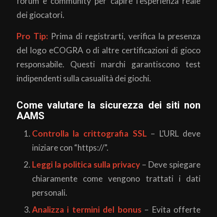
forum e community per capire l’esperienza reale
dei giocatori.
Pro Tip:
Prima di registrarti, verifica la presenza
del logo eCOGRA o di altre certificazioni di gioco
responsabile. Questi marchi garantiscono test
indipendenti sulla casualità dei giochi.
Come valutare la sicurezza dei siti non
AAMS
Controlla la crittografia SSL
– L’URL deve
iniziare con “https://”.
Leggi la politica sulla privacy
– Deve spiegare
chiaramente come vengono trattati i dati
personali.
Analizza i termini del bonus
– Evita offerte