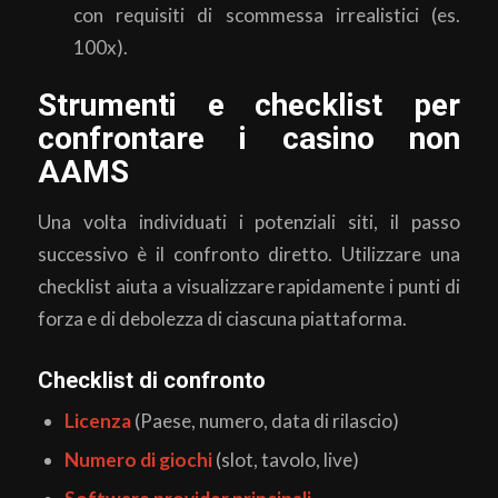
con requisiti di scommessa irrealistici (es.
100x).
Strumenti e checklist per
confrontare i casino non
AAMS
Una volta individuati i potenziali siti, il passo
successivo è il confronto diretto. Utilizzare una
checklist aiuta a visualizzare rapidamente i punti di
forza e di debolezza di ciascuna piattaforma.
Checklist di confronto
Licenza
(Paese, numero, data di rilascio)
Numero di giochi
(slot, tavolo, live)