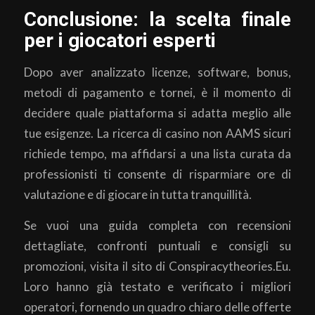
Conclusione: la scelta finale
per i giocatori esperti
Dopo aver analizzato licenze, software, bonus,
metodi di pagamento e tornei, è il momento di
l giriş
decidere quale piattaforma si adatta meglio alle
tue esigenze. La ricerca di casino non AAMS sicuri
richiede tempo, ma affidarsi a una lista curata da
professionisti ti consente di risparmiare ore di
valutazione e di giocare in tutta tranquillità.
Se vuoi una guida completa con recensioni
dettagliate, confronti puntuali e consigli su
promozioni, visita il sito di Conspiracytheories.Eu.
Loro hanno già testato e verificato i migliori
operatori, fornendo un quadro chiaro delle offerte