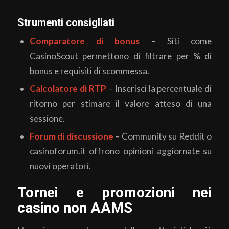
Strumenti consigliati
Comparatore di bonus
– Siti come
CasinoScout permettono di filtrare per % di
bonus e requisiti di scommessa.
Calcolatore di RTP
– Inserisci la percentuale di
ritorno per stimare il valore atteso di una
sessione.
Forum di discussione
– Community su Reddit o
casinoforum.it offrono opinioni aggiornate su
nuovi operatori.
Tornei e promozioni nei
casino non AAMS